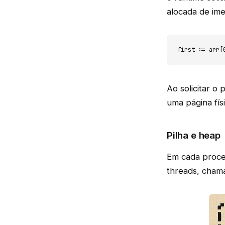
alocada de ime
first := arr[
Ao solicitar o
uma página fís
Pilha e heap
Em cada proces
threads, cham