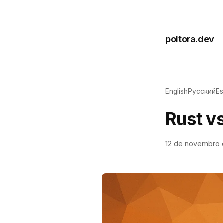
poltora.dev
English
Русский
Es
Rust v
12 de novembro 