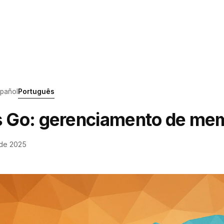
pañol
Português
s Go: gerenciamento de me
de 2025