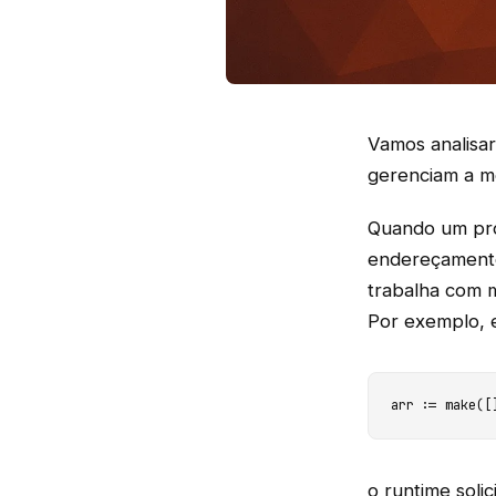
Vamos analisa
gerenciam a m
Quando um pro
endereçamento
trabalha com m
Por exemplo, 
arr := make([
o runtime soli