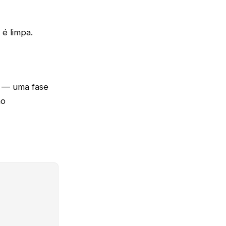
 é limpa.
e — uma fase
ão