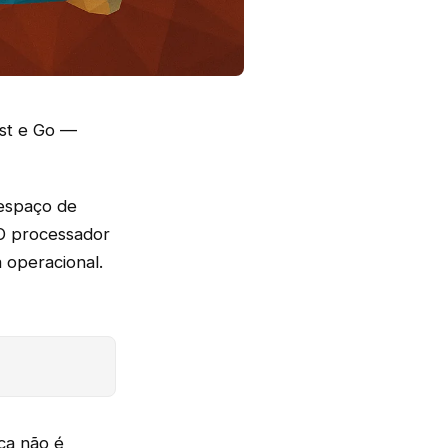
st e Go —
 espaço de
O processador
 operacional.
ica não é