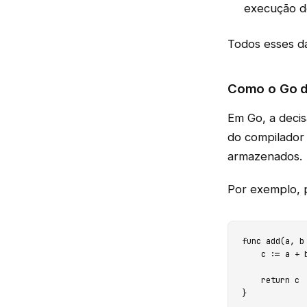
execução d
Todos esses da
Como o Go d
Em Go, a deci
do compilador
armazenados.
Por exemplo, p
func add(a, b
    c := a + 
    return c
}