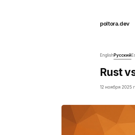
poltora.dev
English
Русский
E
Rust v
12 ноября 2025 г