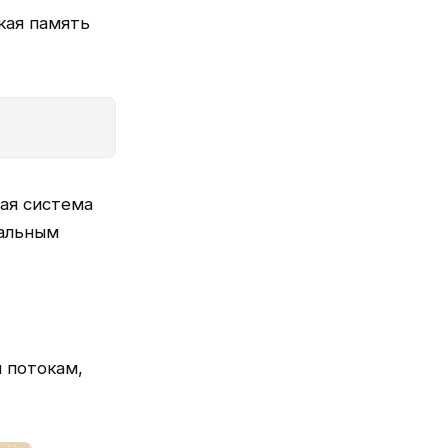
кая память
ая система
уальным
 потокам,