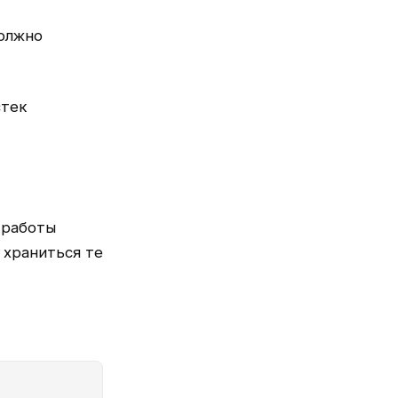
должно
стек
 работы
 храниться те