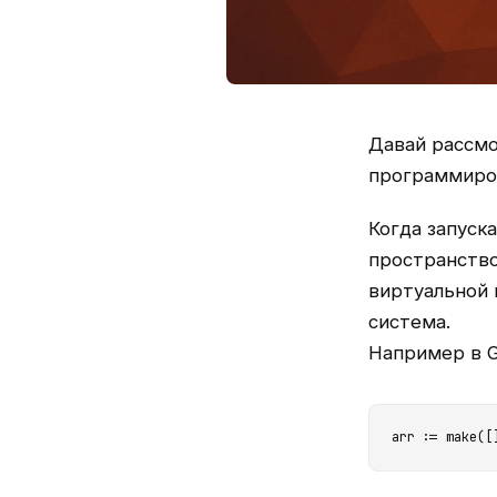
Давай рассмо
программиров
Когда запуск
пространство
виртуальной 
система.
Например в G
arr := make([