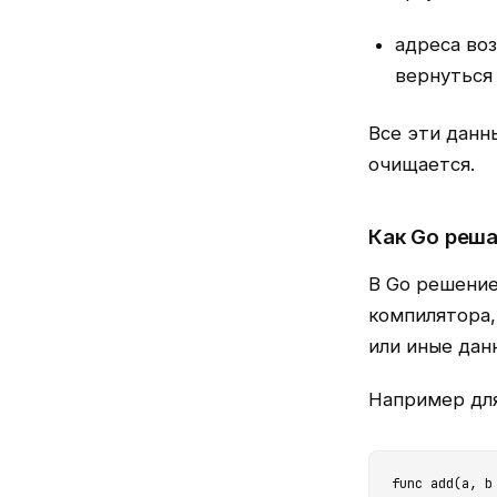
адреса воз
вернуться
Все эти данн
очищается.
Как Go реша
В Go решение
компилятора,
или иные дан
Например для
func add(a, b