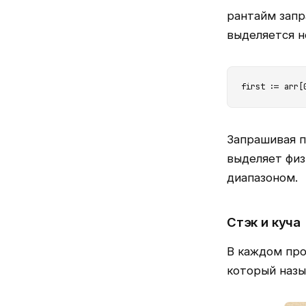
рантайм запр
выделяется н
first := arr[
Запрашивая 
выделяет физ
диапазоном.
Стэк и куча
В каждом про
который назы