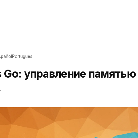
spañol
Português
s Go: управление памятью
.