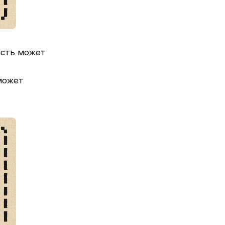
асть может
 может