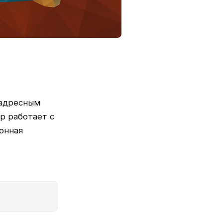
 адресным
р работает с
онная